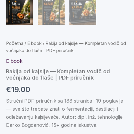
Početna
/
E book
/ Rakija od kajsije — Kompletan vodič od
voćnjaka do flaše | PDF priručnik
E book
Rakija od kajsije — Kompletan vodič od
voćnjaka do flaše | PDF priručnik
€
19.00
Stručni PDF priručnik sa 188 stranica i 19 poglavlja
— sve što trebate znati o fermentaciji, destilaciji i
odležavanju kajsijevače. Autor: dipl. inž. tehnologije
Darko Bogdanović, 15+ godina iskustva.