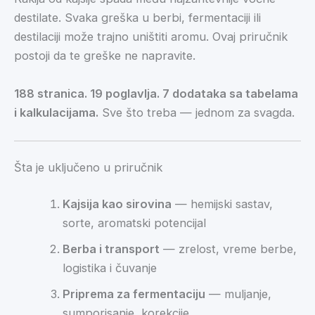
destilate. Svaka greška u berbi, fermentaciji ili
destilaciji može trajno uništiti aromu. Ovaj priručnik
postoji da te greške ne napravite.
188 stranica. 19 poglavlja. 7 dodataka sa tabelama
i kalkulacijama.
Sve što treba — jednom za svagda.
Šta je uključeno u priručnik
Kajsija kao sirovina
— hemijski sastav,
sorte, aromatski potencijal
Berba i transport
— zrelost, vreme berbe,
logistika i čuvanje
Priprema za fermentaciju
— muljanje,
sumporisanje, korekcije