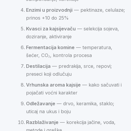
Enzimi u proizvodnji
— pektinaze, celulaze;
prinos +10 do 25%
Kvasci za kajsijevaču
— selekcija sojeva,
doziranje, aktiviranje
Fermentacija komine
— temperatura,
šećer, CO₂, kontrola procesa
Destilacija
— predrakija, srce, repovi;
preseci koji odlučuju
Vrhunska aroma kajsije
— kako sačuvati i
pojačati voćni karakter
Odležavanje
— drvo, keramika, staklo;
uticaj na ukus i boju
Razblaživanje
— korekcija jačine, voda,
metode i greške