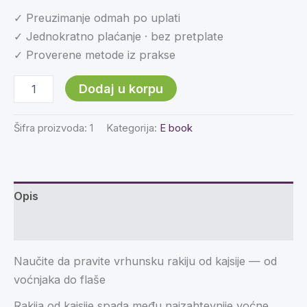
✓ Preuzimanje odmah po uplati
✓ Jednokratno plaćanje · bez pretplate
✓ Proverene metode iz prakse
Dodaj u korpu
Šifra proizvoda:
1
Kategorija:
E book
Opis
Recenzije (0)
Naučite da pravite vrhunsku rakiju od kajsije — od
voćnjaka do flaše
Rakija od kajsije spada među najzahtevnije voćne