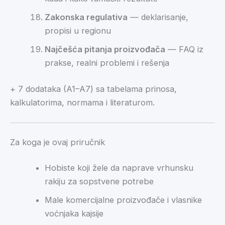
Zakonska regulativa
— deklarisanje,
propisi u regionu
Najčešća pitanja proizvođača
— FAQ iz
prakse, realni problemi i rešenja
+ 7 dodataka (A1–A7) sa tabelama prinosa,
kalkulatorima, normama i literaturom.
Za koga je ovaj priručnik
Hobiste koji žele da naprave vrhunsku
rakiju za sopstvene potrebe
Male komercijalne proizvođače i vlasnike
voćnjaka kajsije