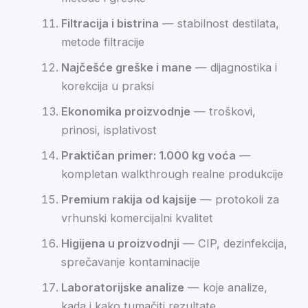
Filtracija i bistrina
— stabilnost destilata,
metode filtracije
Najčešće greške i mane
— dijagnostika i
korekcija u praksi
Ekonomika proizvodnje
— troškovi,
prinosi, isplativost
Praktičan primer: 1.000 kg voća
—
kompletan walkthrough realne produkcije
Premium rakija od kajsije
— protokoli za
vrhunski komercijalni kvalitet
Higijena u proizvodnji
— CIP, dezinfekcija,
sprečavanje kontaminacije
Laboratorijske analize
— koje analize,
kada i kako tumačiti rezultate